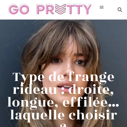
Type de frange
rideau : droite,
longue, effilée…
laquelle choisir