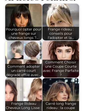
Pourquoi opter pour
Frange rideau :
une frange sur
conseils pour
cheveux longs ?…
l'adopter et la…
Comment Choisir
Comment adopter
une Coupe Courte
un carré court
avec Frange Parfaite
dégradé effilé avec…
?
Frange Rideau
Carré long frange
Cheveux Long Lisse :
rideau : la coupe