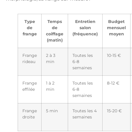
Type
Temps
Entretien
Budget
de
de
salon
mensuel
frange
coiffage
(fréquence)
moyen
(matin)
Frange
2 à 3
Toutes les
10-15 €
rideau
min
6-8
semaines
Frange
1 à 2
Toutes les
8-12 €
effilée
min
6-8
semaines
Frange
5 min
Toutes les 4
15-20 €
droite
semaines