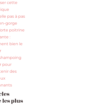
iser cette
nique
elle pas à pas
en-gorge
orte poitrine
nte :
nt bien le
r
 shampoing
ir pour
tenir des
eux
nnants
cles
e les plus