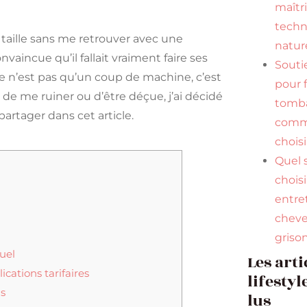
maîtr
tech
aille sans me retrouver avec une
natur
aincue qu’il fallait vraiment faire ses
Souti
e n’est pas qu’un coup de machine, c’est
pour f
de me ruiner ou d’être déçue, j’ai décidé
tomba
partager dans cet article.
comme
choisi
Quel
chois
entre
chev
griso
suel
Les arti
cations tarifaires
lifestyl
us
lus