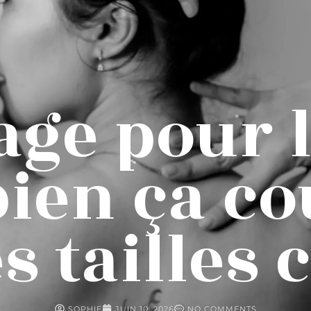
ge pour l
ien ça coû
s tailles 
SOPHIE
JUIN 10, 2026
NO COMMENTS