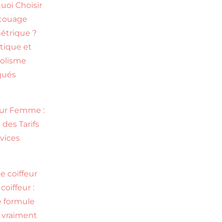
uoi Choisir
touage
trique ?
tique et
olisme
qués
eur Femme :
 des Tarifs
rvices
e coiffeur
coiffeur :
e formule
l vraiment