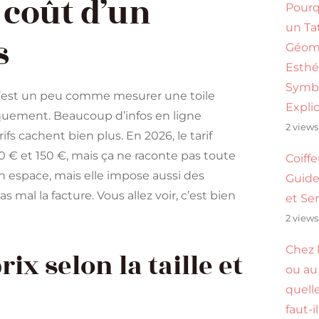
 coût d’un
Pourq
un Ta
s
Géomé
Esthé
Symb
, c’est un peu comme mesurer une toile
Expli
niquement. Beaucoup d’infos en ligne
2 views
rifs cachent bien plus. En 2026, le tarif
 € et 150 €, mais ça ne raconte pas toute
Coiff
on espace, mais elle impose aussi des
Guide
mal la facture. Vous allez voir, c’est bien
et Se
2 views
Chez l
rix selon la taille et
ou au 
quell
faut-i