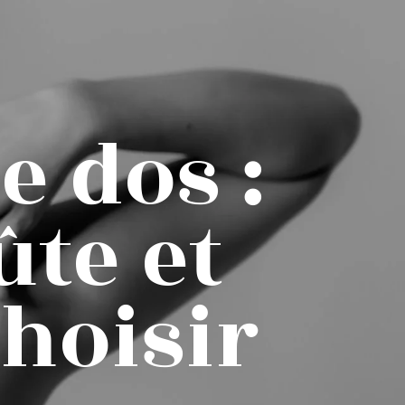
e dos :
te et
choisir