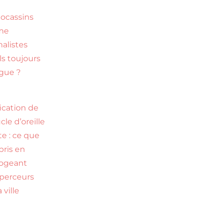
ocassins
me
alistes
ls toujours
gue ?
fication de
cle d’oreille
te : ce que
ppris en
rogeant
perceurs
 ville