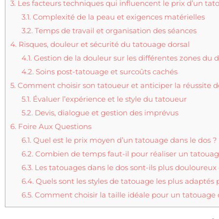
3.
Les facteurs techniques qui influencent le prix d’un ta
3.1.
Complexité de la peau et exigences matérielles
3.2.
Temps de travail et organisation des séances
4.
Risques, douleur et sécurité du tatouage dorsal
4.1.
Gestion de la douleur sur les différentes zones du 
4.2.
Soins post-tatouage et surcoûts cachés
5.
Comment choisir son tatoueur et anticiper la réussite d
5.1.
Évaluer l’expérience et le style du tatoueur
5.2.
Devis, dialogue et gestion des imprévus
6.
Foire Aux Questions
6.1.
Quel est le prix moyen d’un tatouage dans le dos ?
6.2.
Combien de temps faut-il pour réaliser un tatoua
6.3.
Les tatouages dans le dos sont-ils plus douloureux 
6.4.
Quels sont les styles de tatouage les plus adaptés 
6.5.
Comment choisir la taille idéale pour un tatouage 