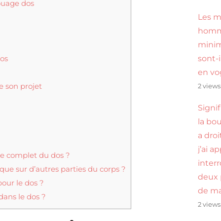
touage dos
Les m
hom
minim
dos
sont-i
en vo
e son projet
2 views
Signi
la bou
a droi
j’ai a
ge complet du dos ?
inter
que sur d’autres parties du corps ?
deux 
pour le dos ?
de ma
dans le dos ?
2 views