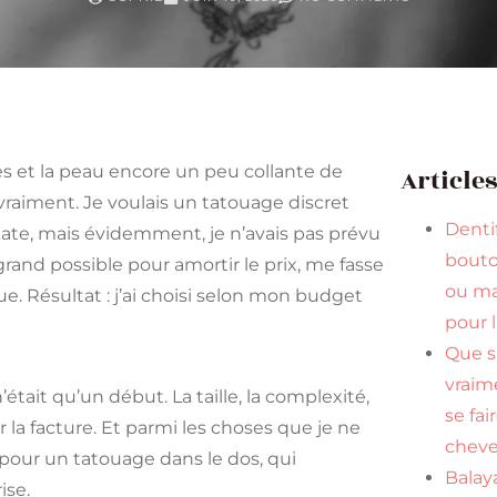
des et la peau encore un peu collante de
Article
raiment. Je voulais un tatouage discret
Dentif
late, mais évidemment, je n’avais pas prévu
bouto
 grand possible pour amortir le prix, me fasse
ou ma
e. Résultat : j’ai choisi selon mon budget
pour 
Que s
vraim
n’était qu’un début. La taille, la complexité,
se fai
er la facture. Et parmi les choses que je ne
cheve
 pour un tatouage dans le dos, qui
Balaya
ise.