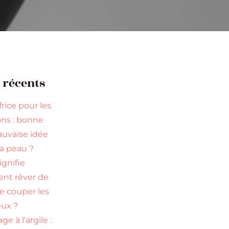
s récents
rice pour les
ns : bonne
uvaise idée
la peau ?
ignifie
ent rêver de
re couper les
ux ?
ge à l’argile :