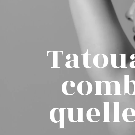
Tatoua
comb
quelle