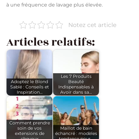
à une fréquence de lavage plus élevée.
Notez cet article
Articles relatifs:
Les 7 Produits
Adoptez le Blond
Beauté
Sablé : Conseils et
Indispensables à
Inspiration…
Avoir dans sa…
Comment prendre
soin de vos
Maillot de bain
extensions de
échancré : modèles
cheveux
tendance pour…