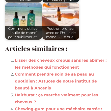
Comment utiliser
Peut-on bronzer
l'huile de monoï
avec de l'huile de
pour sublimer et…
monoï ? Ce que…
Articles similaires :
Lisser des cheveux crépus sans les abîmer :
les méthodes qui fonctionnent
Comment prendre soin de sa peau au
quotidien : Astuces de notre institut de
beauté à Ancenis
Hairburst : ça marche vraiment pour les
cheveux ?
Chewing-gum pour une mâchoire carrée :