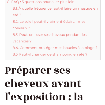
8.
FAQ : 5 questions pour aller plus loin
8.1.
À quelle fréquence faut-il faire un masque en
été ?
8.2.
Le soleil peut-il vraiment éclaircir mes
cheveux ?
8.3.
Peut-on lisser ses cheveux pendant les
vacances ?
8.4.
Comment protéger mes boucles à la plage ?
8.5.
Faut-il changer de shampoing en été ?
Préparer ses
cheveux avant
l’exposition : la