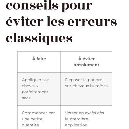
conseils pour
éviter les erreurs
classiques
À faire
À éviter
absolument
Appliquer sur
Déposer la poudre
cheveux
sur cheveux humides
parfaitement
secs
Commencer par
Verser en excès dès
une petite
la première
quantité
application