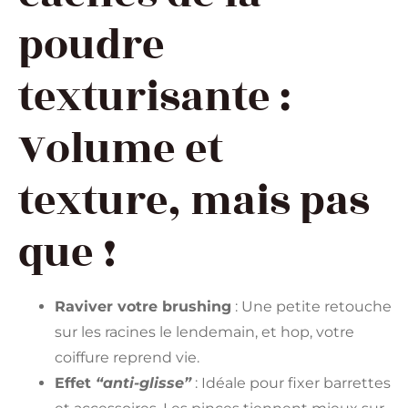
poudre
texturisante :
Volume et
texture, mais pas
que !
Raviver votre brushing
: Une petite retouche
sur les racines le lendemain, et hop, votre
coiffure reprend vie.
Effet
“anti-glisse”
: Idéale pour fixer barrettes