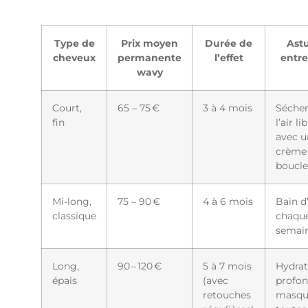
Type de
Prix moyen
Durée de
Ast
cheveux
permanente
l’effet
entre
wavy
Court,
65 – 75 €
3 à 4 mois
Sécher
fin
l’air li
avec u
crème
boucle
Mi-long,
75 – 90 €
4 à 6 mois
Bain d
classique
chaqu
semai
Long,
90 – 120 €
5 à 7 mois
Hydrat
épais
(avec
profon
retouches
masqu