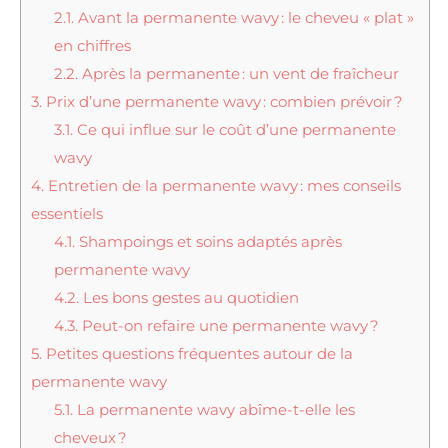
2.1.
Avant la permanente wavy : le cheveu « plat »
en chiffres
2.2.
Après la permanente : un vent de fraîcheur
3.
Prix d’une permanente wavy : combien prévoir ?
3.1.
Ce qui influe sur le coût d’une permanente
wavy
4.
Entretien de la permanente wavy : mes conseils
essentiels
4.1.
Shampoings et soins adaptés après
permanente wavy
4.2.
Les bons gestes au quotidien
4.3.
Peut-on refaire une permanente wavy ?
5.
Petites questions fréquentes autour de la
permanente wavy
5.1.
La permanente wavy abîme-t-elle les
cheveux ?