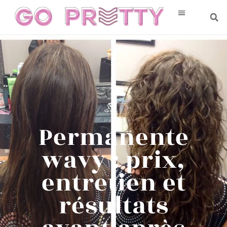
Permanente
wavy : prix,
entretien et
résultats