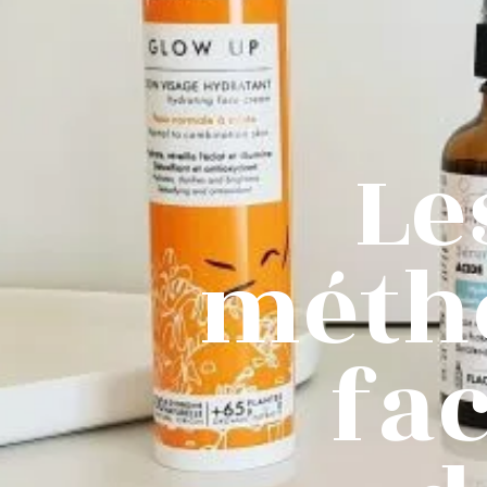
Le
métho
fa