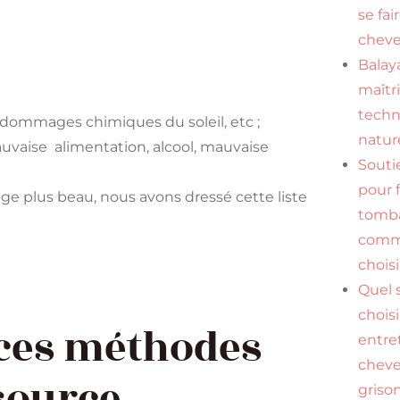
se fai
cheve
Balaya
maîtr
tech
 dommages chimiques du soleil, etc ;
natur
auvaise alimentation, alcool, mauvaise
Souti
pour f
age plus beau, nous avons dressé cette liste
tomba
comme
choisi
Quel
chois
 ces méthodes
entre
chev
source
griso