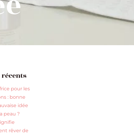
ée
s récents
rice pour les
ns : bonne
uvaise idée
la peau ?
ignifie
ent rêver de