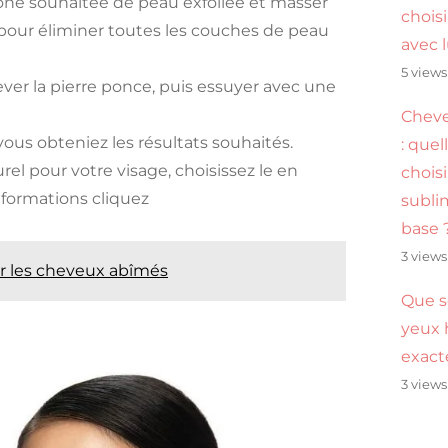
 zone souhaitée de peau exfoliée et masser
choisi
pour éliminer toutes les couches de peau
avec 
5 views
ever la pierre ponce, puis essuyer avec une
Cheve
ous obteniez les résultats souhaités.
: quel
el pour votre visage, choisissez le en
chois
nformations cliquez
subli
base 
3 views
rer les cheveux abîmés
Que s
yeux 
exac
3 views