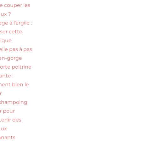
re couper les
ux ?
ge à l’argile :
iser cette
nique
elle pas à pas
en-gorge
orte poitrine
nte :
nt bien le
r
 shampoing
ir pour
tenir des
eux
nnants