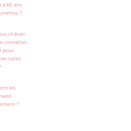
r à 60 ans
lunettes ?
ux châtain
le coloration
ir pour
mer cette
?
ont les
hazel
tement ?