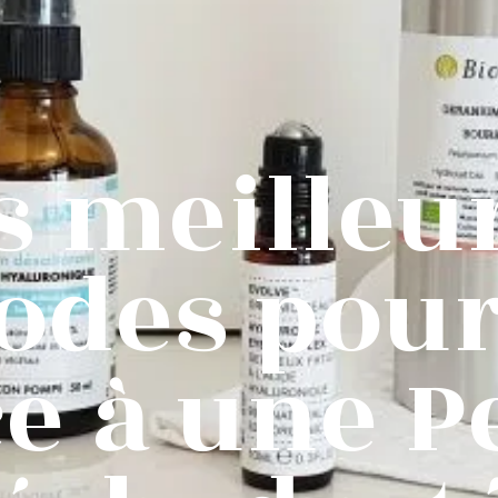
s meilleu
des pour
ce à une P