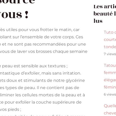
Les arti
vous !
beauté 
lus
ès utiles pour vous frotter le matin, car
Tuto 
liant sur l’ensemble de votre corps. Ces
cour
pre et ne sont pas recommandées pour une
tond
z-vous de laver vos brosses chaque semaine
7 view
Tatou
e peau est sensible aux textures ;
femme
tastique d’exfolier, mais sans irritation.
éléga
ffets doux et stimulants de notre glycérine
fémin
s types de peau. Il ne contient pas de
iminer les cellules mortes de la peau et à
6 view
e pour exfolier la couche supérieure de
Quell
vos pieds ;
cheve