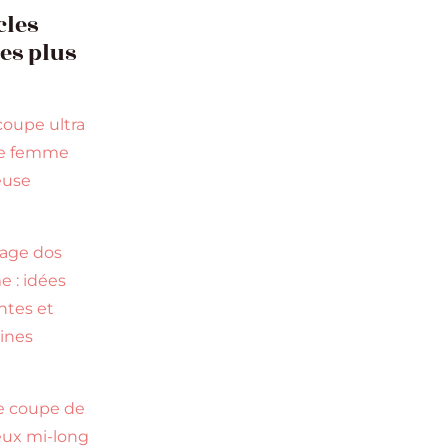
cles
les plus
coupe ultra
te femme
euse
s
age dos
 : idées
ntes et
ines
s
e coupe de
ux mi-long