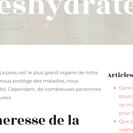
éshydrat
SOPHIE
AOÛT 1, 2022
NO COMMENTS
 La peau est le plus grand organe de notre
Article
le nous protège des maladies, nous
Dentif
rité. Cependant, de nombreuses personnes
bouto
guées.
ou ma
pour 
heresse de la
Que s
vraim