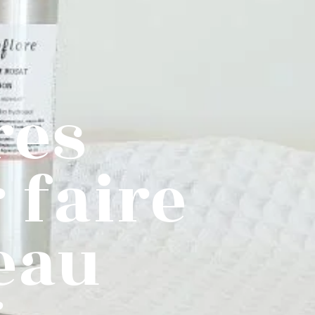
res
 faire
eau