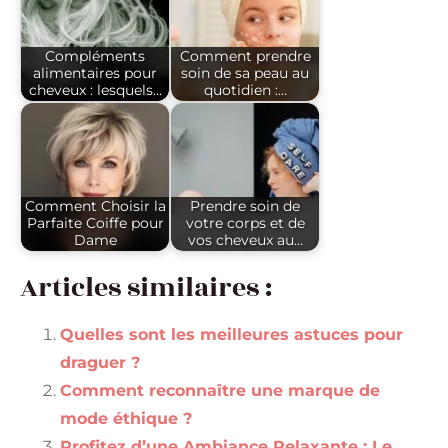
Compléments
Comment prendre
alimentaires pour
soin de sa peau au
cheveux : lesquels…
quotidien :…
Comment Choisir la
Prendre soin de
Parfaite Coiffe pour
votre corps et de
Dame
vos cheveux au…
Articles similaires :
Quelles sont les meilleures astuces pour
draguer ?
Comment reconnaître une marque de
mode éthique ?
Profitez d’une Ambiance Relaxante : Le