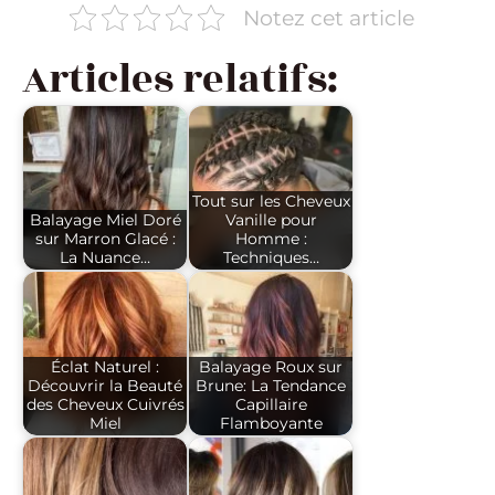
Notez cet article
Articles relatifs:
Tout sur les Cheveux
Balayage Miel Doré
Vanille pour
sur Marron Glacé :
Homme :
La Nuance…
Techniques…
Éclat Naturel :
Balayage Roux sur
Découvrir la Beauté
Brune: La Tendance
des Cheveux Cuivrés
Capillaire
Miel
Flamboyante