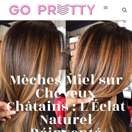
Mèches Miel sur
Cheveux
Châtains : L’Éclat
Naturel