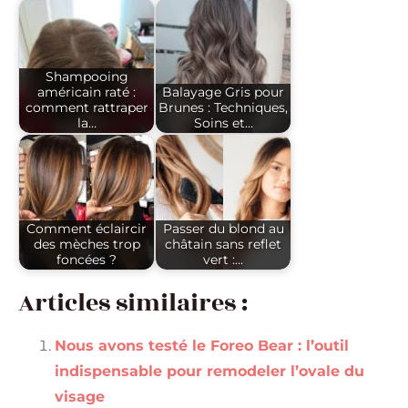
Shampooing
américain raté :
Balayage Gris pour
comment rattraper
Brunes : Techniques,
la…
Soins et…
Comment éclaircir
Passer du blond au
des mèches trop
châtain sans reflet
foncées ?
vert :…
Articles similaires :
Nous avons testé le Foreo Bear : l’outil
indispensable pour remodeler l’ovale du
visage