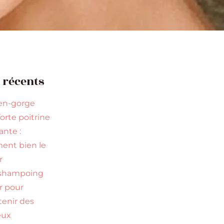
s récents
en-gorge
orte poitrine
nte :
nt bien le
r
 shampoing
ir pour
tenir des
eux