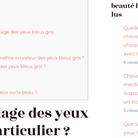
beauté 
lus
Quell
llage des yeux bleus gris
cheve
choisi
avec 
mettre en valeur des yeux bleus gris ?
6 view
des yeux bleus gris ?
Cheve
méché
veux ou la peau ?
inspi
un lo
lage des yeux
5 views
articulier ?
Que s
yeux 