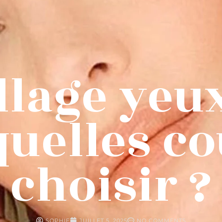
lage yeu
 quelles c
choisir ?
SOPHIE
JUILLET 5, 2025
NO COMMENTS