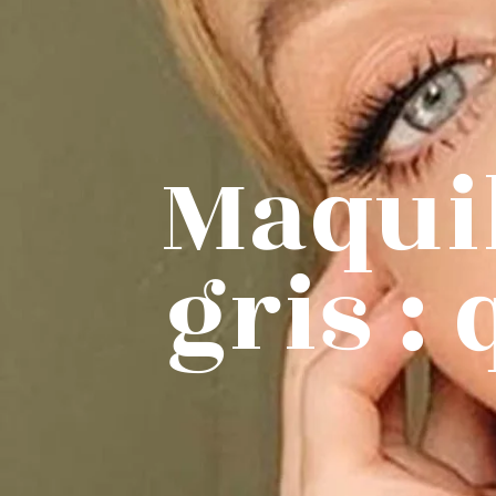
Maquil
gris :