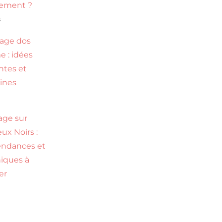
tement ?
s
age dos
 : idées
ntes et
ines
age sur
ux Noirs :
endances et
iques à
er