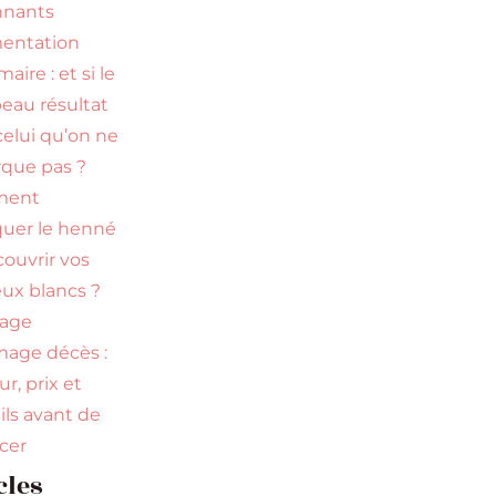
nnants
entation
ire : et si le
beau résultat
celui qu’on ne
que pas ?
ment
quer le henné
couvrir vos
ux blancs ?
uage
age décès :
r, prix et
ils avant de
ncer
cles