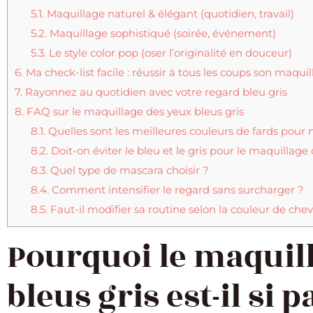
5.1.
Maquillage naturel & élégant (quotidien, travail)
5.2.
Maquillage sophistiqué (soirée, événement)
5.3.
Le style color pop (oser l’originalité en douceur)
6.
Ma check-list facile : réussir à tous les coups son maqui
7.
Rayonnez au quotidien avec votre regard bleu gris
8.
FAQ sur le maquillage des yeux bleus gris
8.1.
Quelles sont les meilleures couleurs de fards pour 
8.2.
Doit-on éviter le bleu et le gris pour le maquillage 
8.3.
Quel type de mascara choisir ?
8.4.
Comment intensifier le regard sans surcharger ?
8.5.
Faut-il modifier sa routine selon la couleur de che
Pourquoi le maquil
bleus gris est-il si p