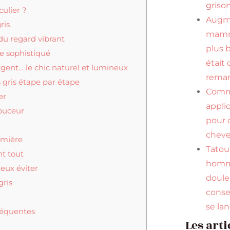
griso
culier ?
Augm
ris
mamma
 du regard vibrant
plus 
te sophistiqué
était 
argent… le chic naturel et lumineux
remar
 gris étape par étape
Com
er
appli
douceur
pour 
cheve
lumière
Tato
nt tout
homm
ieux éviter
douleu
gris
conse
se la
réquentes
Les arti