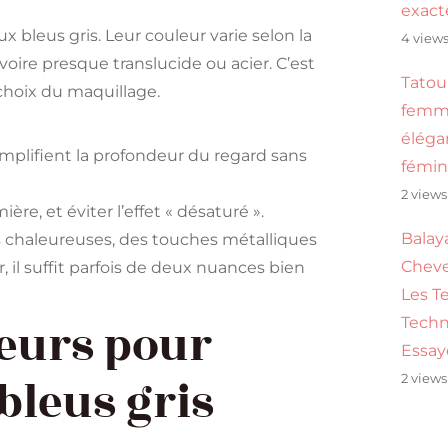
exac
 bleus gris. Leur couleur varie selon la
4 view
 voire presque translucide ou acier. C’est
Tatou
 choix du maquillage.
femme
éléga
amplifient la profondeur du regard sans
fémin
2 views
ière, et éviter l’effet « désaturé ».
Balay
s chaleureuses, des touches métalliques
Cheve
r, il suffit parfois de deux nuances bien
Les T
leurs pour
Techn
Essay
bleus gris
2 views