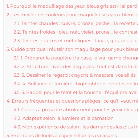
1.
Pourquoi le maquillage des yeux bleus gris est-il si parti
2.
Les meilleures couleurs pour maquiller ses yeux bleus g
2.1.
Teintes chaudes : cuivré, bronze, pêche… la recette
2.2.
Teintes froides : bleu nuit, violet, prune… le contras
2.3.
Teintes neutres et métalliques : taupe, gris, or ou 
3.
Guide pratique : réussir son maquillage pour yeux bleus
3.1.
1. Préparer la paupière : la base, le vrai game chang
3.2.
2. Structurer avec des dégradés : tout est dans la 
3.3.
3. Dessiner le regard : crayons & mascara, vos alliés
3.4.
4. Brillance et lumière : highlighter et pointes de 
3.5.
5. Rappel pour le teint et la bouche : l’équilibre ava
4.
Erreurs fréquentes et questions pièges : ce qu’il vaut m
4.1.
Coloris à proscrire absolument pour les yeux bleus 
4.2.
Adaptez selon la lumière et la carnation
4.3.
Mon expérience de salon : les demandes les plus f
5.
Exemples de looks à copier selon les occasions