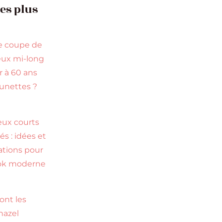
les plus
e coupe de
ux mi-long
r à 60 ans
lunettes ?
s
ux courts
s : idées et
rations pour
ok moderne
ont les
hazel