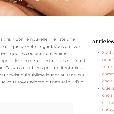
 gris ? Bonne nouvelle : il existe une
Article
ité unique de votre regard. Vous en avez
Souti
avoir quelles couleurs font vraiment
pour f
tage ici les secrets et techniques qui font la
tomba
son. Car vos yeux bleus gris méritent mieux
comme
tit twist qui sublime leur éclat, sans leur
choisi
, que vous soyez adepte du naturel ou d’un
Quel
chois
entre
chev