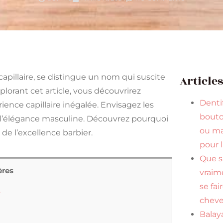
capillaire, se distingue un nom qui suscite
Article
plorant cet article, vous découvrirez
Dentif
nce capillaire inégalée. Envisagez les
bouto
l’élégance masculine. Découvrez pourquoi
ou ma
de l’excellence barbier.
pour 
Que s
ères
vraim
se fai
e
cheve
Balaya