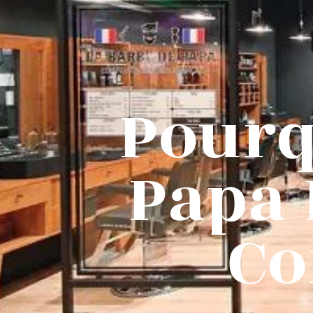
Pourq
Papa 
Co