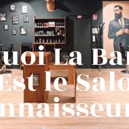
uoi La Ba
Est le Sal
nnaisseu
SOPHIE
AVRIL 11, 2024
NO COMMENTS