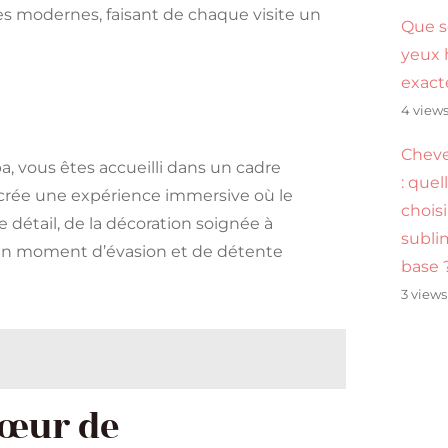
es modernes, faisant de chaque visite un
Que s
yeux 
exac
4 view
Cheve
a, vous êtes accueilli dans un cadre
: quel
 crée une expérience immersive où le
chois
détail, de la décoration soignée à
subli
s un moment d’évasion et de détente
base 
3 views
Cœur de