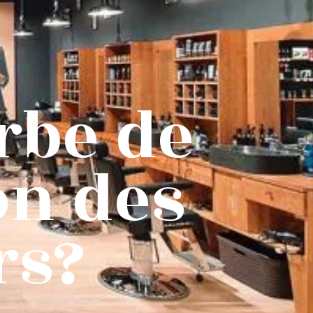
rbe de
on des
rs?