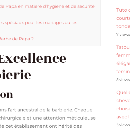
 de Papa en matière d’hygiène et de sécurité
Tuto 
cour
s spéciaux pour les mariages ou les
tond
7 view
Barbe de Papa ?
Tatou
’Excellence
femme
éléga
bierie
fémin
5 views
ion
Quell
cheve
choisi
s l’art ancestral de la barbierie. Chaque
avec 
hirurgicale et une attention méticuleuse
5 views
n de cet établissement ont hérité des