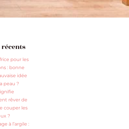
s récents
rice pour les
ns : bonne
uvaise idée
la peau ?
ignifie
ent rêver de
re couper les
ux ?
ge à l’argile :