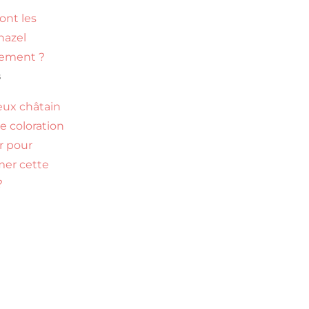
ont les
hazel
tement ?
s
ux châtain
le coloration
ir pour
mer cette
?