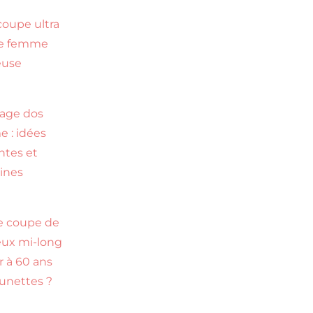
coupe ultra
te femme
euse
s
age dos
 : idées
ntes et
ines
e coupe de
ux mi-long
r à 60 ans
lunettes ?