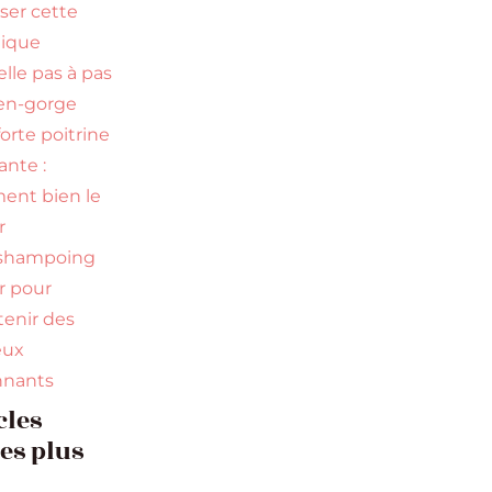
iser cette
nique
elle pas à pas
en-gorge
orte poitrine
nte :
nt bien le
r
 shampoing
ir pour
tenir des
eux
nnants
cles
les plus