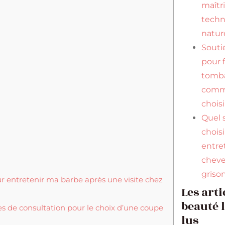
maîtr
tech
natur
Souti
pour f
tomba
comme
choisi
Quel
chois
entre
chev
griso
r entretenir ma barbe après une visite chez
Les arti
beauté 
s de consultation pour le choix d’une coupe
lus