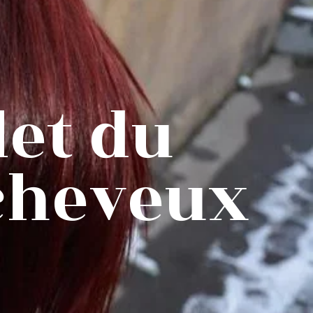
let du
cheveux