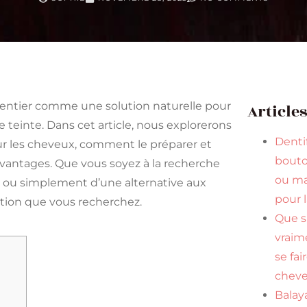
 entier comme une solution naturelle pour
Article
 teinte. Dans cet article, nous explorerons
Dentif
our les cheveux, comment le préparer et
bouto
 avantages. Que vous soyez à la recherche
ou ma
re ou simplement d’une alternative aux
pour 
ution que vous recherchez.
Que s
vraim
se fai
cheve
Balaya