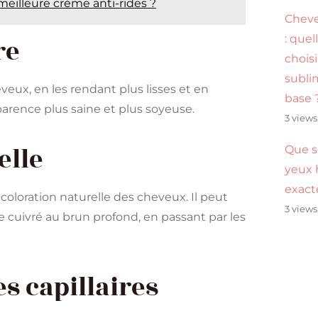
 meilleure crème anti-rides ?
Cheve
: quel
re
chois
subli
eux, en les rendant plus lisses et en
base 
parence plus saine et plus soyeuse.
3 views
elle
Que s
yeux 
exac
 coloration naturelle des cheveux. Il peut
3 views
e cuivré au brun profond, en passant par les
s capillaires