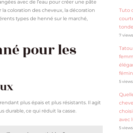
angées avec de l’eau pour créer une pâte
Tuto 
 la coloration des cheveux, la décoration
cour
fférents types de henné sur le marché,
tond
7 view
nné pour les
Tatou
femme
éléga
fémin
eux
5 views
Quell
ndant plus épais et plus résistants. Il agit
cheve
 durable, ce qui réduit la casse.
choisi
avec 
5 views