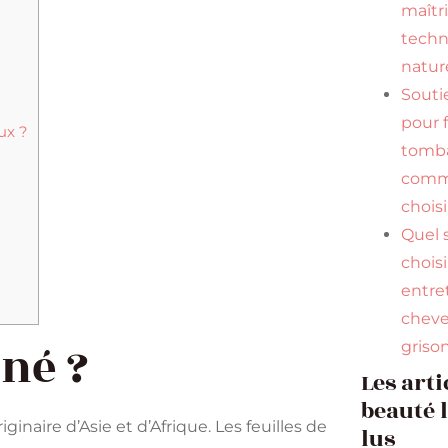
maîtr
tech
natur
Souti
pour f
ux ?
tomba
comme
choisi
Quel
chois
entre
chev
nné ?
griso
Les arti
beauté 
inaire d’Asie et d’Afrique. Les feuilles de
lus