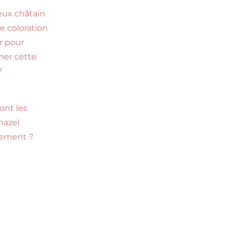
ux châtain
le coloration
ir pour
mer cette
?
ont les
hazel
tement ?