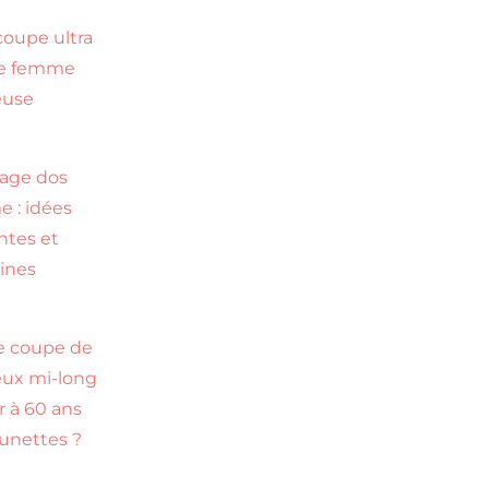
coupe ultra
te femme
euse
s
age dos
 : idées
ntes et
ines
e coupe de
ux mi-long
r à 60 ans
lunettes ?