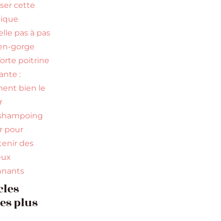
iser cette
nique
elle pas à pas
en-gorge
orte poitrine
nte :
nt bien le
r
 shampoing
ir pour
tenir des
eux
nnants
cles
les plus