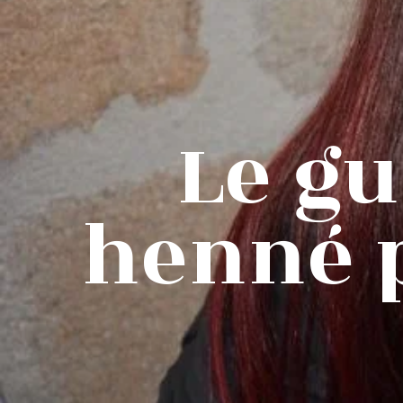
Le gu
henné 