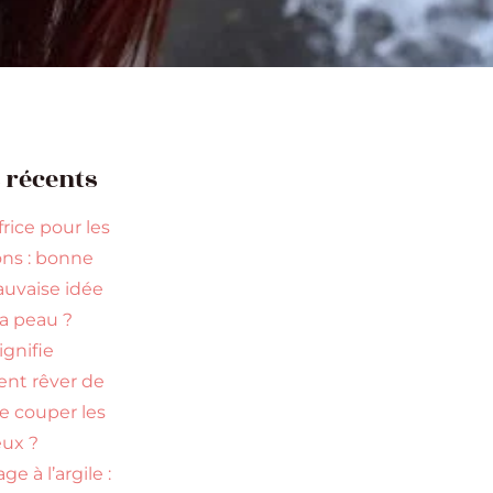
s récents
rice pour les
ns : bonne
uvaise idée
la peau ?
ignifie
ent rêver de
re couper les
ux ?
ge à l’argile :