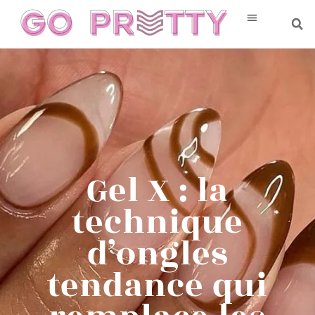
Gel X : la
technique
d’ongles
tendance qui