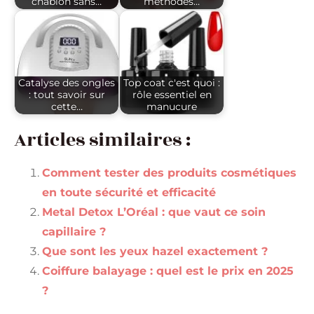
chablon sans…
méthodes…
Catalyse des ongles
Top coat c'est quoi :
: tout savoir sur
rôle essentiel en
cette…
manucure
Articles similaires :
Comment tester des produits cosmétiques
en toute sécurité et efficacité
Metal Detox L’Oréal : que vaut ce soin
capillaire ?
Que sont les yeux hazel exactement ?
Coiffure balayage : quel est le prix en 2025
?