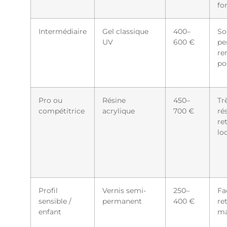
fo
Intermédiaire
Gel classique
400–
Sol
UV
600 €
pe
re
po
Pro ou
Résine
450–
Tr
compétitrice
acrylique
700 €
ré
re
lo
Profil
Vernis semi-
250–
Fa
sensible /
permanent
400 €
re
enfant
ma