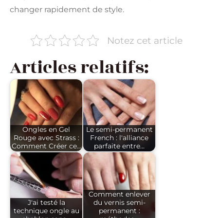
changer rapidement de style.
Notez cet article
Articles relatifs:
Ongles en Gel
Le semi-permanent
Rouge avec Strass :
French : l'alliance
Comment Créer ce…
parfaite entre…
Comment enlever
J'ai testé la
du vernis semi-
technique ongle au
permanent :