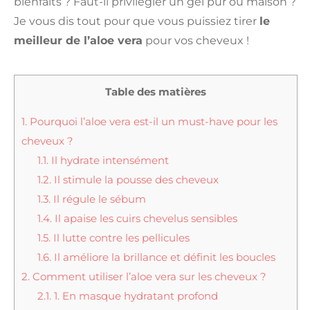
bienfaits ? Faut-il privilégier un gel pur ou maison ?
Je vous dis tout pour que vous puissiez tirer
le
meilleur de l’aloe vera
pour vos cheveux !
Table des matières
1.
Pourquoi l’aloe vera est-il un must-have pour les
cheveux ?
1.1.
Il hydrate intensément
1.2.
Il stimule la pousse des cheveux
1.3.
Il régule le sébum
1.4.
Il apaise les cuirs chevelus sensibles
1.5.
Il lutte contre les pellicules
1.6.
Il améliore la brillance et définit les boucles
2.
Comment utiliser l’aloe vera sur les cheveux ?
2.1.
1. En masque hydratant profond