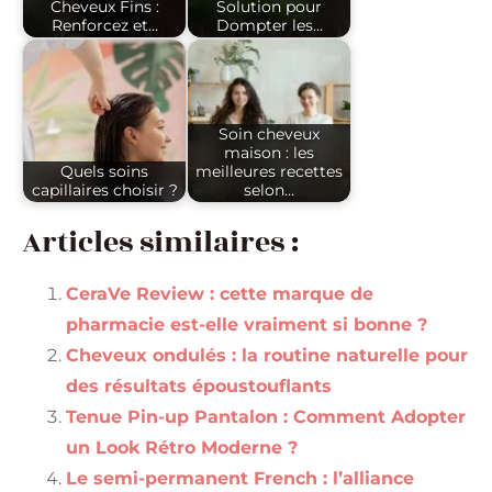
Cheveux Fins :
Solution pour
Renforcez et…
Dompter les…
Soin cheveux
maison : les
Quels soins
meilleures recettes
capillaires choisir ?
selon…
Articles similaires :
CeraVe Review : cette marque de
pharmacie est-elle vraiment si bonne ?
Cheveux ondulés : la routine naturelle pour
des résultats époustouflants
Tenue Pin-up Pantalon : Comment Adopter
un Look Rétro Moderne ?
Le semi-permanent French : l’alliance