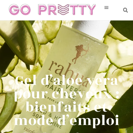
Gel d’aloe vera
pour cheveux :
bienfaits et
mode d’emploi