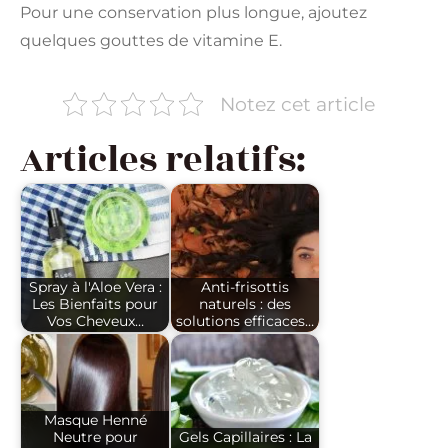
Pour une conservation plus longue, ajoutez
quelques gouttes de vitamine E.
Notez cet article
Articles relatifs:
Spray à l'Aloe Vera :
Anti-frisottis
Les Bienfaits pour
naturels : des
Vos Cheveux…
solutions efficaces…
Masque Henné
Neutre pour
Gels Capillaires : La