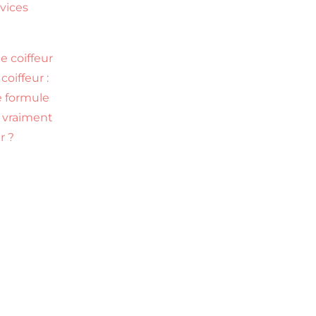
rvices
e coiffeur
coiffeur :
e formule
l vraiment
er ?