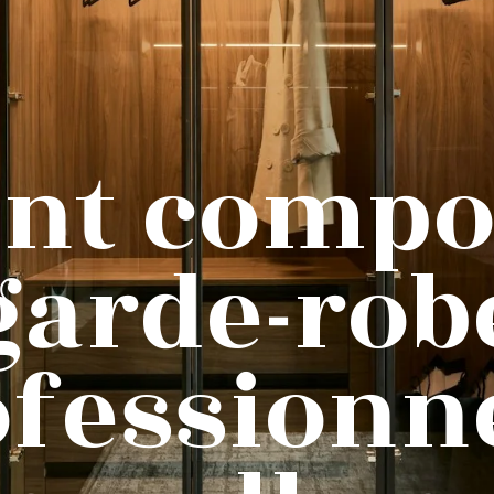
t compo
garde-rob
fessionn