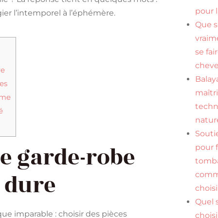
pour 
égier l’intemporel à l’éphémère.
Que s
vraim
se fai
cheve
re
Balaya
es
maîtr
âme
tech
é
natur
Souti
ne garde-robe
pour f
tomba
 dure
comme
choisi
Quel
ue imparable : choisir des pièces
chois