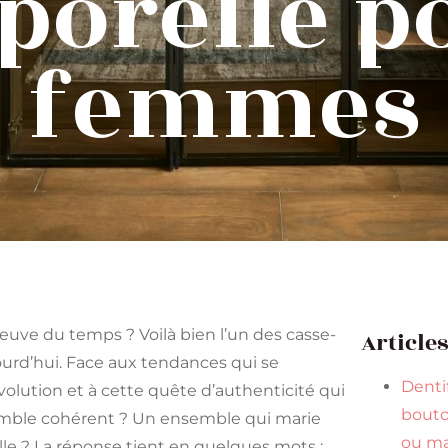
porelle po
femmes
reuve du temps ? Voilà bien l’un des casse-
Article
ourd’hui. Face aux tendances qui se
Dentif
olution et à cette quête d’authenticité qui
bouto
emble cohérent ? Un ensemble qui marie
ou ma
le ? La réponse tient en quelques mots :