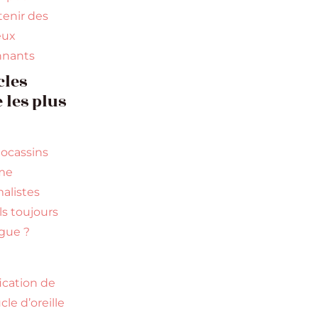
tenir des
eux
nnants
cles
e les plus
ocassins
me
alistes
ls toujours
gue ?
fication de
cle d’oreille