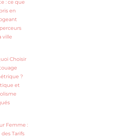
te : ce que
ppris en
rogeant
perceurs
 ville
uoi Choisir
touage
trique ?
tique et
olisme
qués
eur Femme :
 des Tarifs