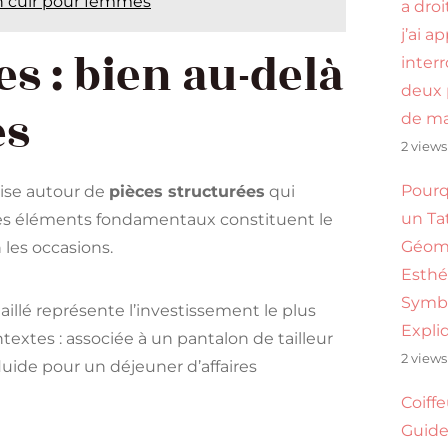
en cuir pour femmes
a droi
j’ai a
s : bien au-delà
inter
deux 
es
de ma
2 views
Pourq
nise autour de
pièces structurées
qui
un Ta
es éléments fondamentaux constituent le
Géomé
 les occasions.
Esthé
Symb
aillé représente l’investissement le plus
Expli
textes : associée à un pantalon de tailleur
2 views
luide pour un déjeuner d’affaires
Coiff
Guide