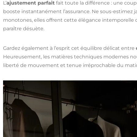
L’
ajustement parfait
fait toute la différence : une cou
booste instantanément l’assurance. Ne sous-estimez jam
monotones, elles offrent cette élégance intemporelle q
paraître désuète.
Gardez également à l’esprit cet équilibre délicat entre
Heureusement, les matières techniques modernes nous
liberté de mouvement et tenue irréprochable du matin