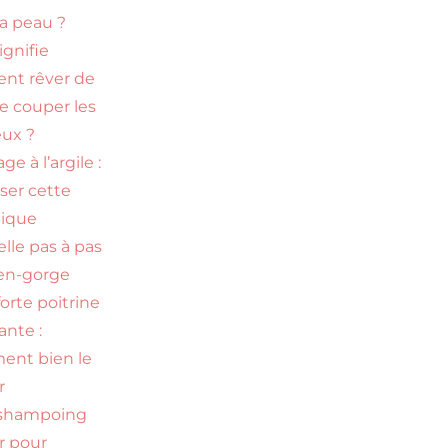
la peau ?
ignifie
ent rêver de
re couper les
ux ?
ge à l’argile :
iser cette
nique
elle pas à pas
en-gorge
orte poitrine
nte :
nt bien le
r
 shampoing
ir pour