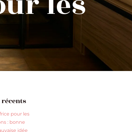
ur les
s récents
rice pour les
ns : bonne
uvaise idée