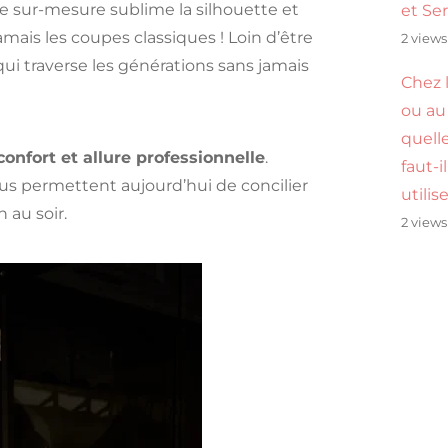
pe sur-mesure sublime la silhouette et
et Se
ais les coupes classiques ! Loin d’être
2 views
ui traverse les générations sans jamais
Chez l
ou au 
quell
confort et allure professionnelle
.
faut-i
 permettent aujourd’hui de concilier
utilis
 au soir.
2 views