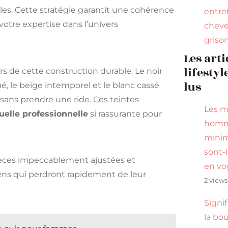
les. Cette stratégie garantit une cohérence
entre
 votre expertise dans l’univers
chev
griso
Les arti
lifestyl
iers de cette construction durable. Le noir
lus
ué, le beige intemporel et le blanc cassé
 sans prendre une ride. Ces teintes
Les m
uelle professionnelle
si rassurante pour
hom
minim
sont-i
pièces impeccablement ajustées et
en vo
ens qui perdront rapidement de leur
2 views
Signi
la bou