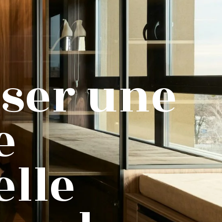
ser une
e
elle