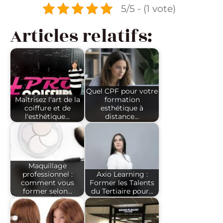
5/5 - (1 vote)
Articles relatifs:
Quel CPF pour votre
Maîtrisez l'art de la
formation
coiffure et de
esthétique à
l'esthétique…
distance…
Maquillage
professionnel :
Axio Learning :
comment vous
Former les Talents
former selon…
du Tertiaire pour…