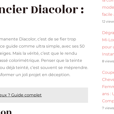
la coi
cier Diacolor :
mode
facile
12 view
Dégra
manente Diacolor, c’est de se fier trop
Mi-Lon
e ce guide comme ultra simple, avec ses 50
pour 
eiges. Mais la vérité, c’est que le rendu
Insta
sé colorimétrique. Penser que la teinte
8 view
 ou déjà teinté, c’est souvent se méprendre.
Coup
sformer un joli projet en déception.
Cheve
Femm
ans :
veux ? Guide complet
Comp
ton
7 view