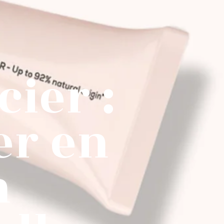
ier :
er en
n