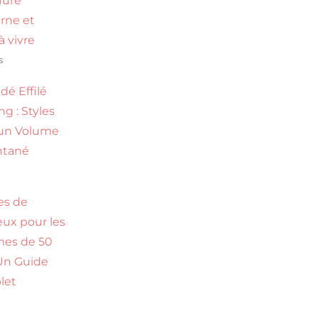
ffure
rne et
 à vivre
s
dé Effilé
g : Styles
un Volume
ntané
s
es de
ux pour les
es de 50
 Un Guide
let
s