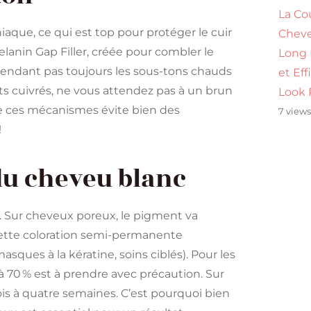
La Co
aque, ce qui est top pour protéger le cuir
Cheve
lanin Gap Filler, créée pour combler le
Long
ependant pas toujours les sous-tons chauds
et Eff
ts cuivrés, ne vous attendez pas à un brun
Look 
re ces mécanismes évite bien des
7 view
!
 du cheveu blanc
r. Sur cheveux poreux, le pigment va
e cette coloration semi-permanente
sques à la kératine, soins ciblés). Pour les
’à 70 % est à prendre avec précaution. Sur
ois à quatre semaines. C’est pourquoi bien