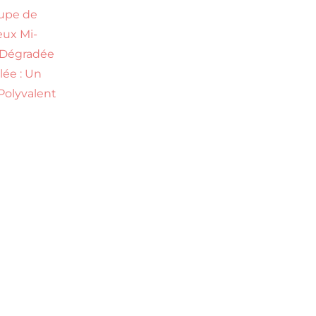
upe de
ux Mi-
 Dégradée
ilée : Un
Polyvalent
s