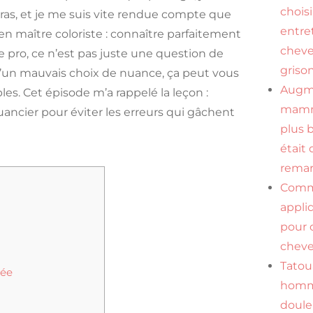
chois
bras, et je me suis vite rendue compte que
entre
en maître coloriste : connaître parfaitement
chev
e pro, ce n’est pas juste une question de
griso
qu’un mauvais choix de nuance, ça peut vous
Augm
bles. Cet épisode m’a rappelé la leçon :
mamma
 nuancier pour éviter les erreurs qui gâchent
plus 
était 
remar
Com
appli
pour 
cheve
Tato
sée
homm
douleu