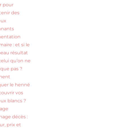
ir pour
tenir des
eux
nnants
entation
ire : et si le
beau résultat
celui qu’on ne
que pas ?
ment
quer le henné
couvrir vos
ux blancs ?
uage
age décès :
r, prix et