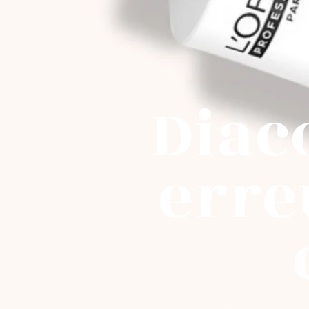
Diac
erre