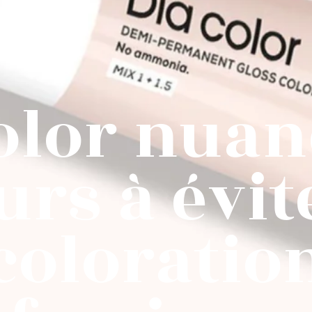
olor nuanc
urs à évit
coloratio