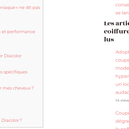
conse
niaque » ne dit pas
se la
Les arti
coiffure
on et performance
lus
Adop
er Diacolor
coupe
mode
s spécifiques
hyper
un lo
r mes cheveux ?
audac
14 view
Coupe
 Diacolor ?
dégrad