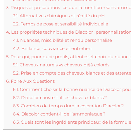
3.
Risques et précautions : ce que la mention « sans ammo
3.1.
Alternatives chimiques et réalité du pH
3.2.
Temps de pose et sensibilité individuelle
4.
Les propriétés techniques de Diacolor : personnalisati
4.1.
Nuances, miscibilité et rendu personnalisé
4.2.
Brillance, couvrance et entretien
5.
Pour qui, pour quoi : profils, attentes et choix du nuanci
5.1.
Cheveux naturels vs cheveux déjà colorés
5.2.
Prise en compte des cheveux blancs et des attente
6.
Foire Aux Questions
6.1.
Comment choisir la bonne nuance de Diacolor pou
6.2.
Diacolor couvre-t-il les cheveux blancs ?
6.3.
Combien de temps dure la coloration Diacolor ?
6.4.
Diacolor contient-il de l’ammoniaque ?
6.5.
Quels sont les ingrédients principaux de la formule