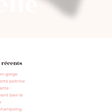
elle
s récents
en-gorge
orte poitrine
nte :
nt bien le
r
 shampoing