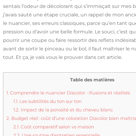
sentais l’odeur de décolorant qui s’immisçait sur mes 
j’avais sauté une étape cruciale, un rappel de mon anci
le nuancier, ses erreurs classiques, parce qu’en tant qu
pression ou d’avoir une belle formule. Le souci, c’est 
pourrir une coupe ou faire ressortir des reflets indésira
avant de sortir le pinceau ou le bol, il faut maîtriser le
tout. Et ça, je vais vous le prouver dans cet article.
Table des matières
1.
Comprendre le nuancier Diacolor : illusions et réalités
1.1.
Les subtilités du ton sur ton
1.2.
Impact de la porosité et du cheveu blanc
2.
Budget réel : coût d’une coloration Diacolor bien maîtri
2.1.
Coût comparatif salon vs maison
2.2.
Une routine d’entretien essentielle