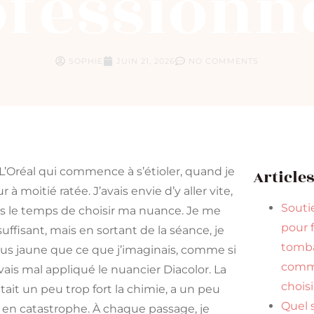
fessionn
SOPHIE
JUIN 21, 2026
NO COMMENTS
L’Oréal qui commence à s’étioler, quand je
Article
à moitié ratée. J’avais envie d’y aller vite,
Souti
is le temps de choisir ma nuance. Je me
pour f
uffisant, mais en sortant de la séance, je
tomba
plus jaune que ce que j’imaginais, comme si
comme
avais mal appliqué le nuancier Diacolor. La
choisi
ait un peu trop fort la chimie, a un peu
Quel
s en catastrophe. À chaque passage, je