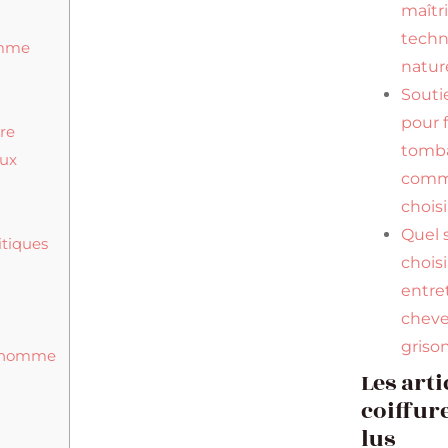
maîtr
tech
omme
natur
Souti
pour f
rre
tomba
eux
comme
choisi
Quel
itiques
chois
entre
chev
griso
ue homme
Les arti
coiffure
lus