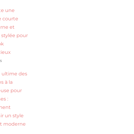
te une
 courte
rne et
 stylée pour
ok
ieux
s
 ultime des
s à la
use pour
s :
ment
ir un style
et moderne