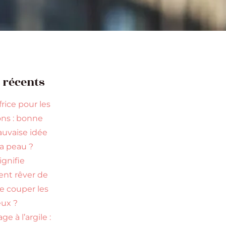
s récents
rice pour les
ns : bonne
uvaise idée
la peau ?
ignifie
ent rêver de
re couper les
ux ?
ge à l’argile :