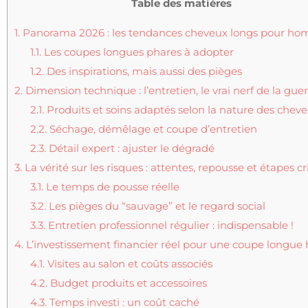
Table des matières
1.
Panorama 2026 : les tendances cheveux longs pour h
1.1.
Les coupes longues phares à adopter
1.2.
Des inspirations, mais aussi des pièges
2.
Dimension technique : l’entretien, le vrai nerf de la gue
2.1.
Produits et soins adaptés selon la nature des chev
2.2.
Séchage, démêlage et coupe d’entretien
2.3.
Détail expert : ajuster le dégradé
3.
La vérité sur les risques : attentes, repousse et étapes cr
3.1.
Le temps de pousse réelle
3.2.
Les pièges du “sauvage” et le regard social
3.3.
Entretien professionnel régulier : indispensable !
4.
L’investissement financier réel pour une coupe long
4.1.
Visites au salon et coûts associés
4.2.
Budget produits et accessoires
4.3.
Temps investi : un coût caché