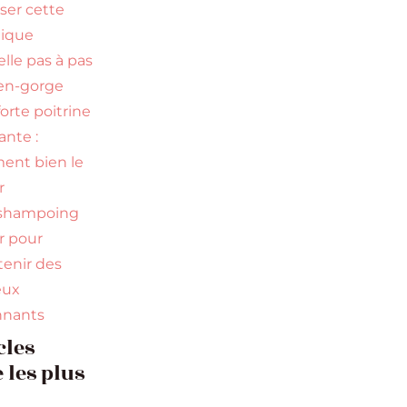
iser cette
nique
elle pas à pas
en-gorge
orte poitrine
nte :
nt bien le
r
 shampoing
ir pour
tenir des
eux
nnants
cles
 les plus