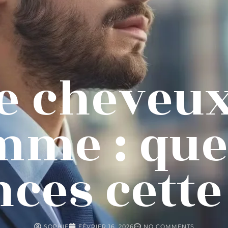
e cheveux
me : que
ces cett
SOPHIE
FÉVRIER 16, 2026
NO COMMENTS