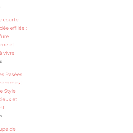
s
 courte
ée effilée :
ffure
rne et
 à vivre
s
es Rasées
Femmes :
e Style
ieux et
nt
s
upe de