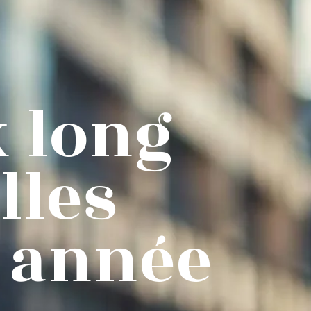
 long
lles
e année