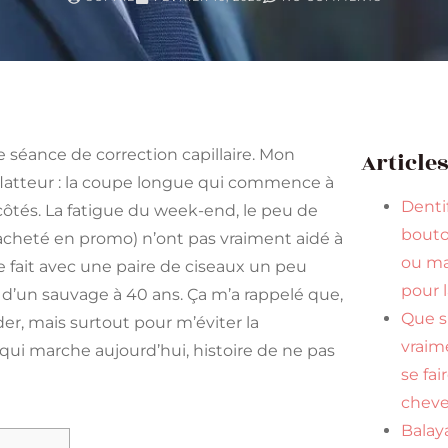
e séance de correction capillaire. Mon
Article
s flatteur : la coupe longue qui commence à
Dentif
côtés. La fatigue du week-end, le peu de
bouto
 acheté en promo) n’ont pas vraiment aidé à
ou ma
e fait avec une paire de ciseaux un peu
pour 
’air d’un sauvage à 40 ans. Ça m’a rappelé que,
Que s
er, mais surtout pour m’éviter la
vraim
e qui marche aujourd’hui, histoire de ne pas
se fai
cheve
Balaya