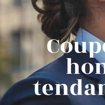
Coup
hom
tendan