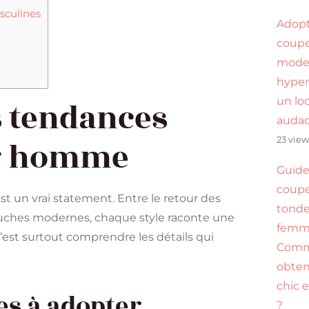
sculines
Adop
coupe
mode
hyper
un lo
s tendances
audac
23 view
ur homme
Guide
coupe
t un vrai statement. Entre le retour des
tonde
ouches modernes, chaque style raconte une
femme
c’est surtout comprendre les détails qui
Com
obten
chic 
es à adopter
?