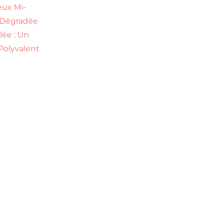
ux Mi-
 Dégradée
ilée : Un
Polyvalent
s