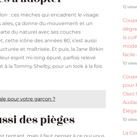
12 view
illon : ces mèches qui encadrent le visage
Coupe
s ailes, ça donne du mouvement et un
dégrad
 carte du naturel avec ses couches
la coi
 cette icône des années 80, s’est aussi
mode
ucturée et maîtrisée. Et puis, la Jane Birkin
facile
 leur esprit mi-long épuré, parfois relevé
10 view
t à la Tommy Shelby, pour un look à la fois
Coup
pour 
Osez l
ale pour votre garçon ?
Audac
Éléga
ssi des pièges
10 view
La Co
st tentant, mais il faut penser à ce qui vous