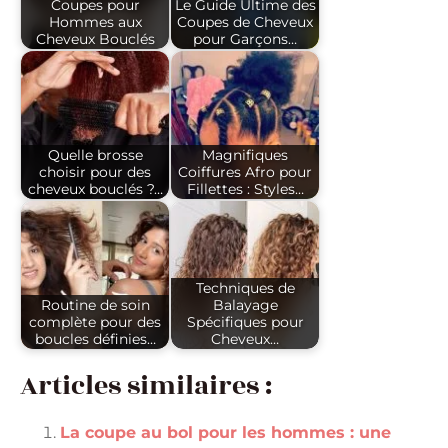
Coupes pour
Le Guide Ultime des
Hommes aux
Coupes de Cheveux
Cheveux Bouclés
pour Garçons…
Quelle brosse
Magnifiques
choisir pour des
Coiffures Afro pour
cheveux bouclés ?…
Fillettes : Styles…
Techniques de
Routine de soin
Balayage
complète pour des
Spécifiques pour
boucles définies…
Cheveux…
Articles similaires :
La coupe au bol pour les hommes : une