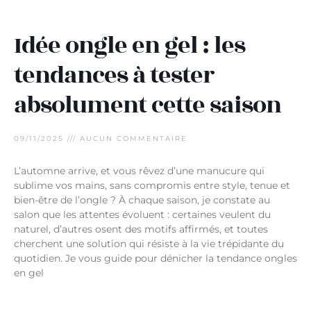
Idée ongle en gel : les
tendances à tester
absolument cette saison
09/11/2025
AUCUN COMMENTAIRE
L’automne arrive, et vous rêvez d’une manucure qui
sublime vos mains, sans compromis entre style, tenue et
bien-être de l’ongle ? À chaque saison, je constate au
salon que les attentes évoluent : certaines veulent du
naturel, d’autres osent des motifs affirmés, et toutes
cherchent une solution qui résiste à la vie trépidante du
quotidien. Je vous guide pour dénicher la tendance ongles
en gel