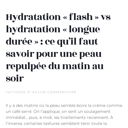
Hydratation « flash » vs
hydratation « longue
durée » : ce qu’il faut
savoir pour une peau
repulpée du matin au
soir
14/11/2025
AUCUN COMMENTAIRE
Il y a des matins où la peau semble boire la crème comme
un café serré. On l’applique, on sent un soulagement
immédiat… puis, à midi, les tiraillements reviennent. À
l’inverse, certaines textures semblent tenir toute la