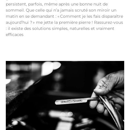
persistent, parfois, même après une bonne nuit de
sommeil. Que celle qui n’a jamais scruté son miroir un
matin en se demandant : « Comment je les fais disparaître
aujourd’hui ? » me jette la première pierre ! Rassurez-vous
: il existe des solutions simples, naturelles et vraiment
efficaces