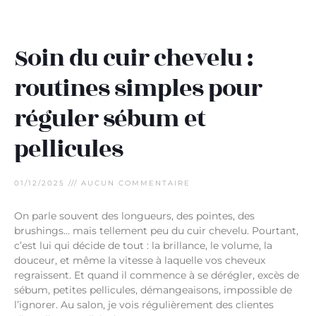
Soin du cuir chevelu :
routines simples pour
réguler sébum et
pellicules
01/12/2025
AUCUN COMMENTAIRE
On parle souvent des longueurs, des pointes, des
brushings… mais tellement peu du cuir chevelu. Pourtant,
c’est lui qui décide de tout : la brillance, le volume, la
douceur, et même la vitesse à laquelle vos cheveux
regraissent. Et quand il commence à se dérégler, excès de
sébum, petites pellicules, démangeaisons, impossible de
l’ignorer. Au salon, je vois régulièrement des clientes