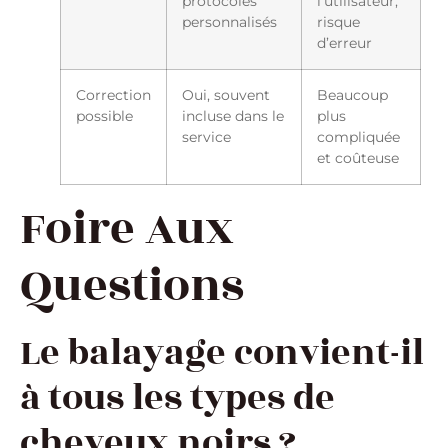
protocoles
l’utilisateur,
personnalisés
risque
d’erreur
Correction
Oui, souvent
Beaucoup
possible
incluse dans le
plus
service
compliquée
et coûteuse
Foire Aux
Questions
Le balayage convient-il
à tous les types de
cheveux noirs ?