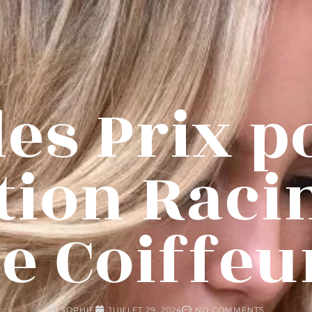
des Prix p
tion Raci
le Coiffeu
SOPHIE
JUILLET 29, 2024
NO COMMENTS