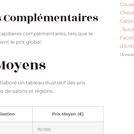
Coup
Chev
es Complémentaires
Garço
: Ten
apillaires complémentaires, tels que le
Facili
nt le prix global.
d’Ent
13 view
 Moyens
boré un tableau illustratif des prix
s de salons et régions.
isation
Prix Moyen (€)
70-100