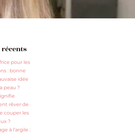
s récents
rice pour les
ns : bonne
uvaise idée
la peau ?
ignifie
ent rêver de
re couper les
ux ?
ge à l’argile :