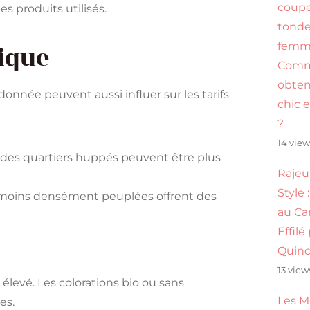
coupe
es produits utilisés.
tonde
ique
femme
Com
obten
donnée peuvent aussi influer sur les tarifs
chic 
?
14 view
s des quartiers huppés peuvent être plus
Rajeu
Style
 moins densément peuplées offrent des
au Ca
Effilé
Quinq
13 view
 élevé. Les colorations bio ou sans
Les M
es.