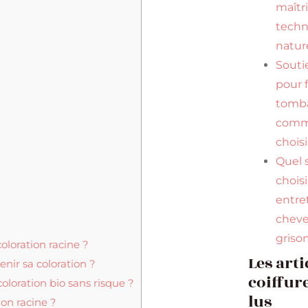
maîtr
tech
natur
Souti
pour f
tomba
comme
choisi
Quel
chois
entre
chev
griso
loration racine ?
Les arti
enir sa coloration ?
coiffure
oloration bio sans risque ?
lus
ion racine ?