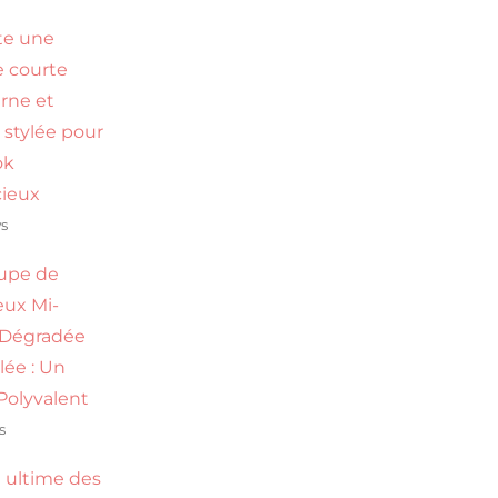
te une
 courte
rne et
 stylée pour
ok
ieux
ws
upe de
ux Mi-
 Dégradée
ilée : Un
Polyvalent
s
 ultime des