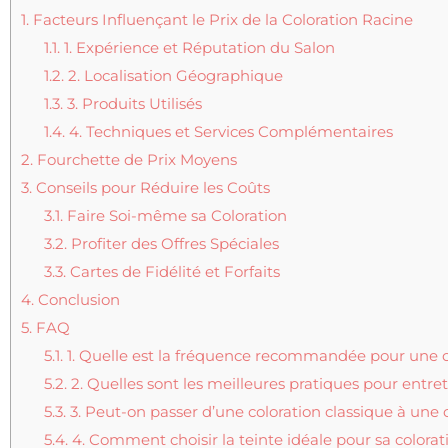
1.
Facteurs Influençant le Prix de la Coloration Racine
1.1.
1. Expérience et Réputation du Salon
1.2.
2. Localisation Géographique
1.3.
3. Produits Utilisés
1.4.
4. Techniques et Services Complémentaires
2.
Fourchette de Prix Moyens
3.
Conseils pour Réduire les Coûts
3.1.
Faire Soi-même sa Coloration
3.2.
Profiter des Offres Spéciales
3.3.
Cartes de Fidélité et Forfaits
4.
Conclusion
5.
FAQ
5.1.
1. Quelle est la fréquence recommandée pour une co
5.2.
2. Quelles sont les meilleures pratiques pour entret
5.3.
3. Peut-on passer d’une coloration classique à une c
5.4.
4. Comment choisir la teinte idéale pour sa colorat