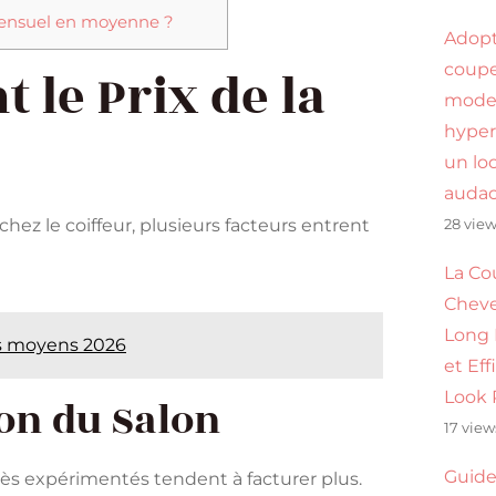
 mensuel en moyenne ?
Adop
coupe
 le Prix de la
mode
hyper
un lo
audac
chez le coiffeur, plusieurs facteurs entrent
28 vie
La Co
Cheve
Long
ifs moyens 2026
et Eff
Look 
ion du Salon
17 view
Guide
rès expérimentés tendent à facturer plus.