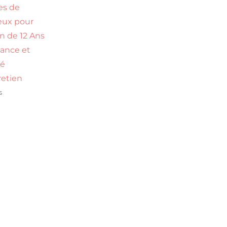
es de
eux pour
n de 12 Ans
dance et
té
retien
s