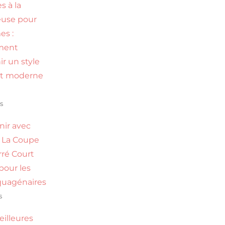
s à la
use pour
s :
ment
ir un style
et moderne
s
nir avec
 : La Coupe
rré Court
 pour les
uagénaires
s
eilleures