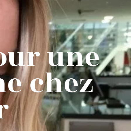
our une
ne chez
r