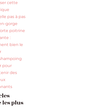
iser cette
nique
elle pas à pas
en-gorge
orte poitrine
nte :
nt bien le
r
 shampoing
ir pour
tenir des
eux
nnants
cles
 les plus