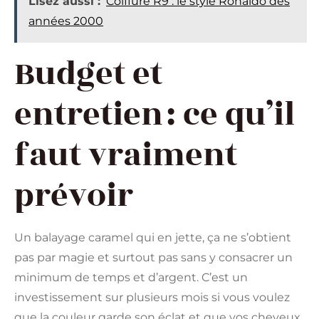
Lisez aussi :
Coiffure R9 : le style Ronaldo des
années 2000
Budget et
entretien : ce qu’il
faut vraiment
prévoir
Un balayage caramel qui en jette, ça ne s’obtient
pas par magie et surtout pas sans y consacrer un
minimum de temps et d’argent. C’est un
investissement sur plusieurs mois si vous voulez
que la couleur garde son éclat et que vos cheveux