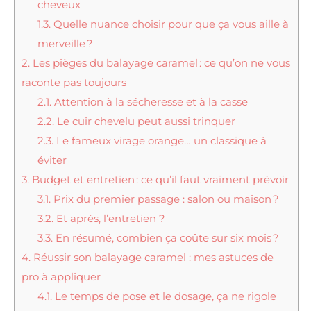
cheveux
1.3.
Quelle nuance choisir pour que ça vous aille à
merveille ?
2.
Les pièges du balayage caramel : ce qu’on ne vous
raconte pas toujours
2.1.
Attention à la sécheresse et à la casse
2.2.
Le cuir chevelu peut aussi trinquer
2.3.
Le fameux virage orange… un classique à
éviter
3.
Budget et entretien : ce qu’il faut vraiment prévoir
3.1.
Prix du premier passage : salon ou maison ?
3.2.
Et après, l’entretien ?
3.3.
En résumé, combien ça coûte sur six mois ?
4.
Réussir son balayage caramel : mes astuces de
pro à appliquer
4.1.
Le temps de pose et le dosage, ça ne rigole