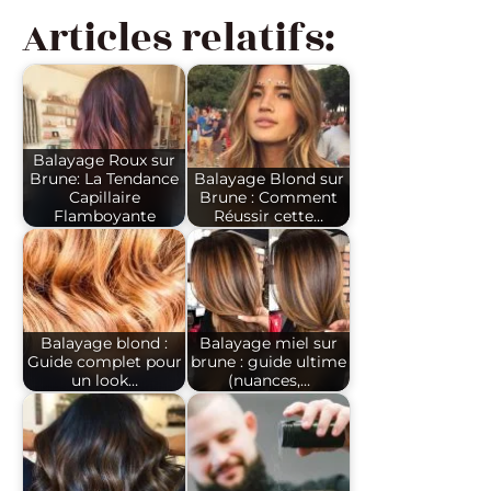
Articles relatifs:
Balayage Roux sur
Brune: La Tendance
Balayage Blond sur
Capillaire
Brune : Comment
Flamboyante
Réussir cette…
Balayage blond :
Balayage miel sur
Guide complet pour
brune : guide ultime
un look…
(nuances,…