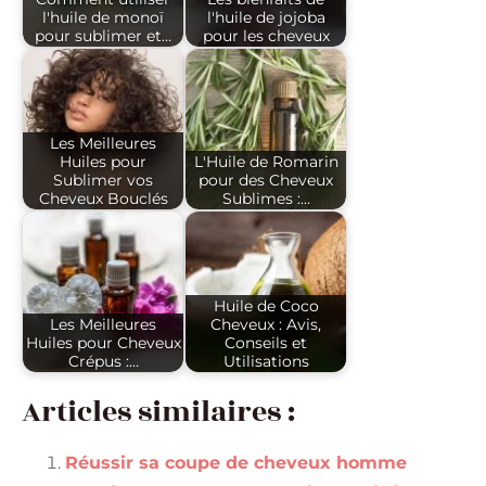
l'huile de monoï
l'huile de jojoba
pour sublimer et…
pour les cheveux
Les Meilleures
Huiles pour
L'Huile de Romarin
Sublimer vos
pour des Cheveux
Cheveux Bouclés
Sublimes :…
Huile de Coco
Les Meilleures
Cheveux : Avis,
Huiles pour Cheveux
Conseils et
Crépus :…
Utilisations
Articles similaires :
Réussir sa coupe de cheveux homme