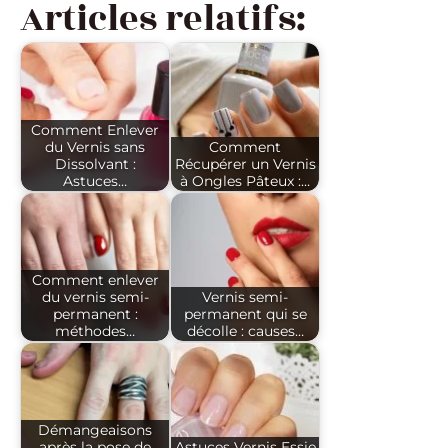
Articles relatifs:
Comment Enlever
du Vernis sans
Comment
Dissolvant :
Récupérer un Vernis
Astuces…
à Ongles Pâteux :…
Comment enlever
du vernis semi-
Vernis semi-
permanent :
permanent qui se
méthodes…
décolle : causes…
Démangeaisons
après la pose de
Astuces Vernis Essie