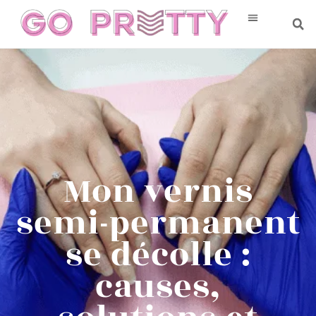
Mon vernis
semi-permanent
se décolle :
causes,