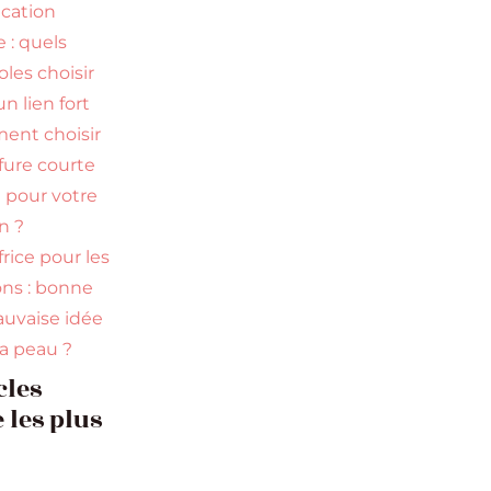
ication
e : quels
les choisir
n lien fort
nt choisir
ffure courte
e pour votre
n ?
rice pour les
ns : bonne
uvaise idée
la peau ?
cles
e les plus