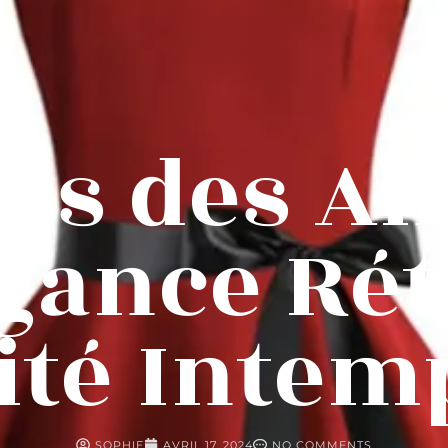
es des A
égance Rét
té Intem
SOPHIE
AVRIL 17, 2024
NO COMMENTS