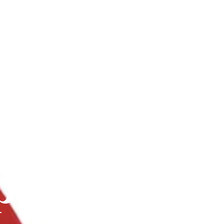
nnées 50
ro et
porelle