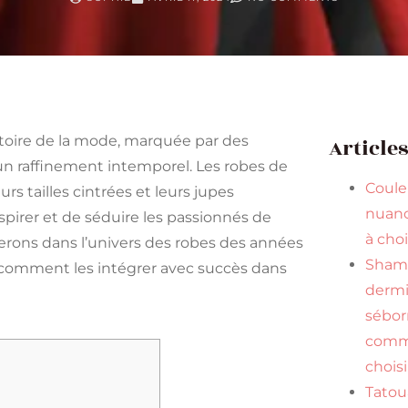
stoire de la mode, marquée par des
Article
n raffinement intemporel. Les robes de
Couleu
s tailles cintrées et leurs jupes
nuan
nspirer et de séduire les passionnés de
à cho
rons dans l’univers des robes des années
Shamp
et comment les intégrer avec succès dans
dermi
sébor
comme
choisi
Tatou