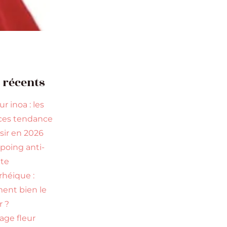
s récents
r inoa : les
ces tendance
isir en 2026
oing anti-
te
rhéique :
nt bien le
r ?
age fleur