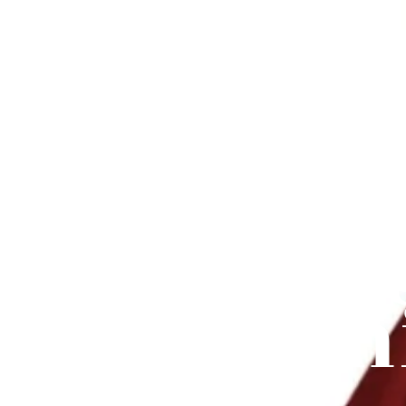
Les Rob
: Él
Fémini