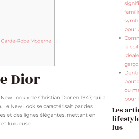
signif
famill
symbo
pour u
Comme
e Garde-Robe Moderne
la coi
idéal
garço
e Dior
Dentif
bouto
ou ma
ew Look » de Christian Dior en 1947, qui a
pour 
 Le New Look se caractérisait par des
Les arti
tes et des lignes élégantes, mettant en
lifestyl
 et luxueuse.
lus