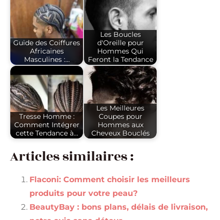
Les Boucles
Guide des Coiffures
d'Oreille pour
Africaines
Hommes Qui
Masculines :…
Feront la Tendance
Les Meilleures
Tresse Homme :
Coupes pour
Comment Intégrer
Hommes aux
cette Tendance à…
Cheveux Bouclés
Articles similaires :
Flaconi: Comment choisir les meilleurs
produits pour votre peau?
BeautyBay : bons plans, délais de livraison,