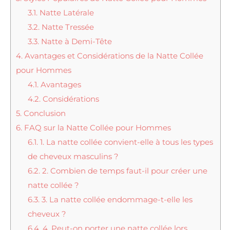
3.1.
Natte Latérale
3.2.
Natte Tressée
3.3.
Natte à Demi-Tête
4.
Avantages et Considérations de la Natte Collée
pour Hommes
4.1.
Avantages
4.2.
Considérations
5.
Conclusion
6.
FAQ sur la Natte Collée pour Hommes
6.1.
1. La natte collée convient-elle à tous les types
de cheveux masculins ?
6.2.
2. Combien de temps faut-il pour créer une
natte collée ?
6.3.
3. La natte collée endommage-t-elle les
cheveux ?
6.4.
4. Peut-on porter une natte collée lors