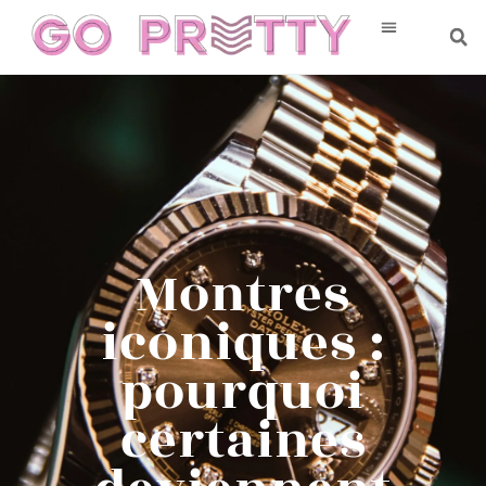
Montres
iconiques :
pourquoi
certaines