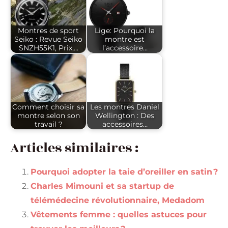
Montres de sport
Lige: Pourquoi la
Seiko : Revue Seiko
montre est
SNZH55K1, Prix,…
l’accessoire…
Comment choisir sa
Les montres Daniel
montre selon son
Wellington : Des
travail ?
accessoires…
Articles similaires :
Pourquoi adopter la taie d’oreiller en satin ?
Charles Mimouni et sa startup de
télémédecine révolutionnaire, Medadom
Vêtements femme : quelles astuces pour