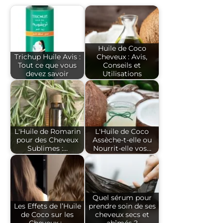
Huile de Coco
Trichup Huile Avis :
Cheveux : Avis,
Tout ce que vous
Conseils et
devez savoir
Utilisations
L'Huile de Romarin
L'Huile de Coco
pour des Cheveux
Assèche-t-elle ou
Sublimes :…
Nourrit-elle vos…
Quel sérum pour
Les Effets de l’Huile
prendre soin de ses
de Coco sur les
cheveux secs et