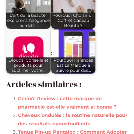
L'art de la beauté :
Pourquoi Choisir un
explorons l'élégance
Coffret Cadeau
au-delà…
Beauté ?
Diouda: Conseils et
Pourquoi Kalendes
produits pour
Est La Marque à
sublimer votre…
Suivre pour des…
Articles similaires :
CeraVe Review : cette marque de
pharmacie est-elle vraiment si bonne ?
Cheveux ondulés : la routine naturelle pour
des résultats époustouflants
Tenue Pin-up Pantalon : Comment Adopter