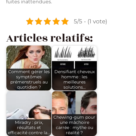
fuites inattendues.
5/5 - (1 vote)
Articles relatifs:
Comment gérer les
Densifiant cheveux
symptômes
homme : les
prémenstruels au
meilleures
quotidien ?
solutions…
Chewing-gum pour
Miradry : prix,
une mâchoire
résultats et
carrée : mythe ou
efficacité contre la…
réalité ?