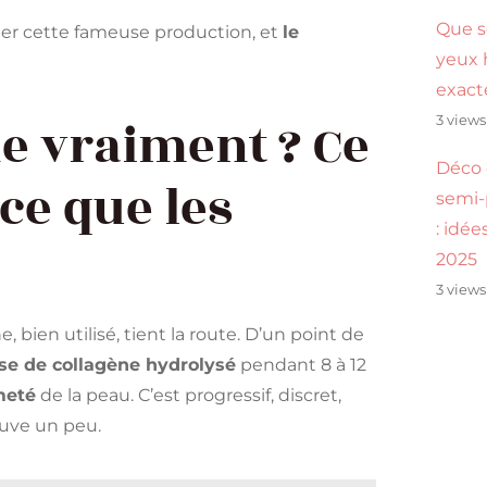
Que s
er cette fameuse production, et
le
yeux 
exac
e vraiment ? Ce
3 views
Déco 
 ce que les
semi
: idé
2025
3 views
 bien utilisé, tient la route. D’un point de
ise de collagène hydrolysé
pendant 8 à 12
rmeté
de la peau. C’est progressif, discret,
ouve un peu.