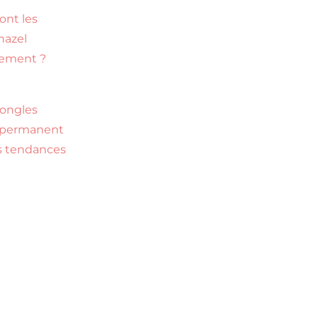
ont les
hazel
tement ?
ongles
-permanent
es tendances