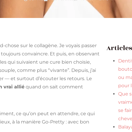
d-chose sur le collagène. Je voyais passer
Article
oujours convaincre. Et puis, en observant
Dentif
les qui suivaient une cure bien choisie,
bouto
ouple, comme plus “vivante”. Depuis, j’ai
ou ma
 — et surtout d’écouter les retours. Le
pour 
n vrai allié
quand on sait comment
Que s
vraim
se fai
raiment, ce qu’on peut en attendre, ce qui
cheve
ieux, à la manière Go-Pretty : avec bon
Balaya