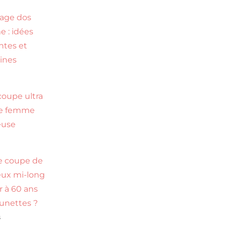
age dos
 : idées
ntes et
ines
s
coupe ultra
te femme
euse
s
e coupe de
ux mi-long
r à 60 ans
lunettes ?
s