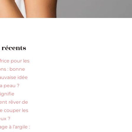
s récents
rice pour les
ns : bonne
uvaise idée
la peau ?
ignifie
ent rêver de
re couper les
ux ?
ge à l’argile :