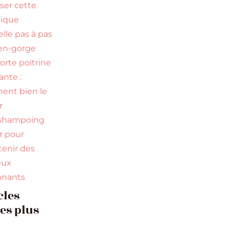
iser cette
nique
elle pas à pas
en-gorge
orte poitrine
nte :
nt bien le
r
 shampoing
ir pour
tenir des
eux
nnants
cles
les plus