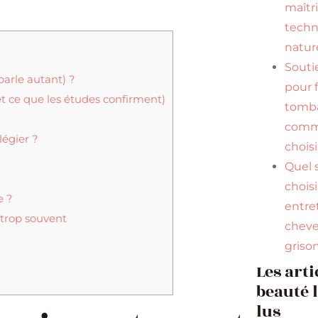
maîtr
tech
natur
Souti
parle autant) ?
pour f
t ce que les études confirment)
tomba
comme
légier ?
choisi
Quel
chois
e ?
entre
e trop souvent
chev
griso
Les arti
beauté 
lus