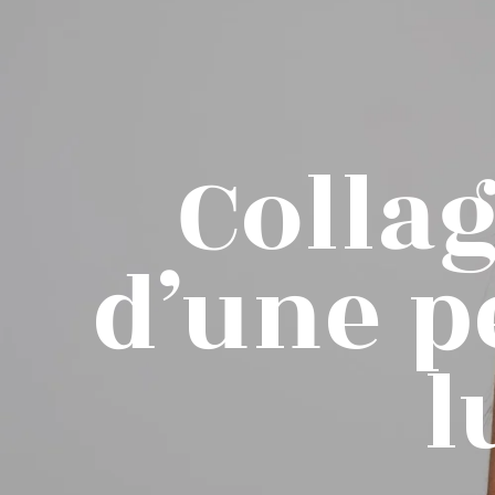
Collag
d’une p
l