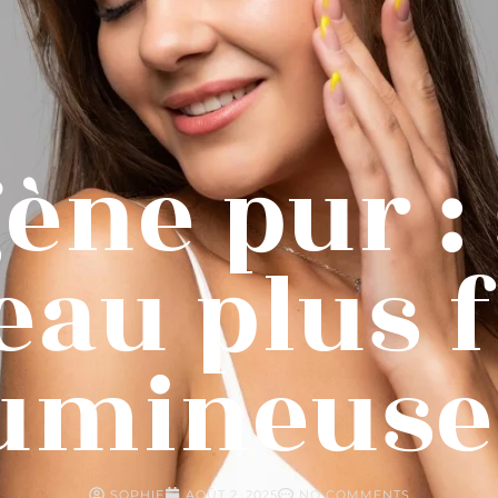
ène pur :
eau plus 
umineuse
SOPHIE
AOÛT 2, 2025
NO COMMENTS