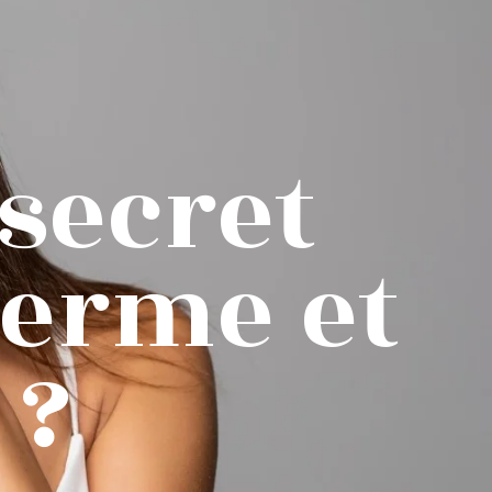
 secret
ferme et
 ?