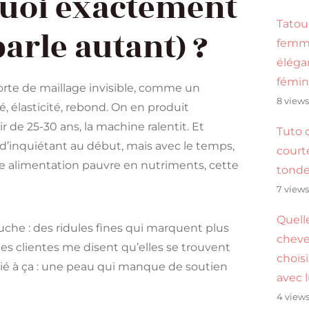
 quoi exactement
Tatou
arle autant) ?
femme
éléga
fémin
orte de maillage invisible, comme un
8 view
, élasticité, rebond. On en produit
 de 25-30 ans, la machine ralentit. Et
Tuto 
d’inquiétant au début, mais avec le temps,
cour
une alimentation pauvre en nutriments, cette
tond
7 view
Quell
ouche : des ridules fines qui marquent plus
cheve
es clientes me disent qu’elles se trouvent
choisi
ié à ça : une peau qui manque de soutien
avec 
4 view