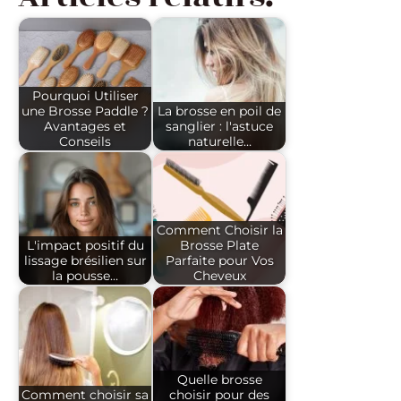
Pourquoi Utiliser
une Brosse Paddle ?
La brosse en poil de
Avantages et
sanglier : l'astuce
Conseils
naturelle…
Comment Choisir la
L'impact positif du
Brosse Plate
lissage brésilien sur
Parfaite pour Vos
la pousse…
Cheveux
Quelle brosse
Comment choisir sa
choisir pour des