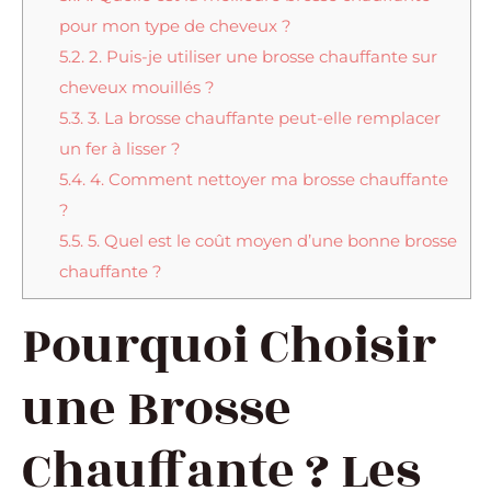
pour mon type de cheveux ?
5.2.
2. Puis-je utiliser une brosse chauffante sur
cheveux mouillés ?
5.3.
3. La brosse chauffante peut-elle remplacer
un fer à lisser ?
5.4.
4. Comment nettoyer ma brosse chauffante
?
5.5.
5. Quel est le coût moyen d’une bonne brosse
chauffante ?
Pourquoi Choisir
une Brosse
Chauffante ? Les