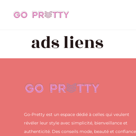
ads liens
Go-Pretty est un espace dédié à celles qui veulent
révéler leur style avec simplicité, bienveillance et
authenticité. Des conseils mode, beauté et confiance